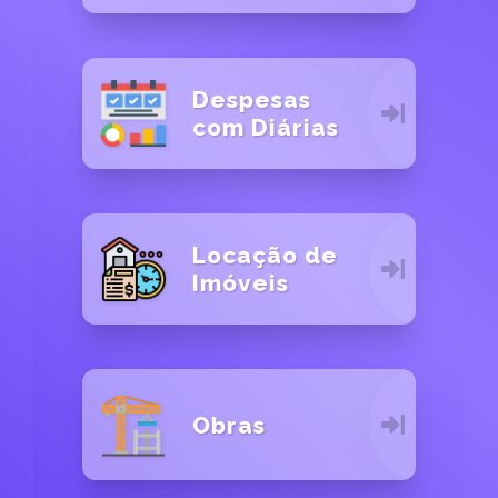
Despesas
com Diárias
Locação de
Imóveis
Obras