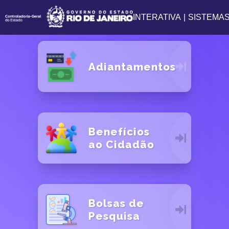
INTERATIVA
|
SISTEMA
Adiantamentos
Benefícios
ao Cidadão
Bolsas de
Pesquisa